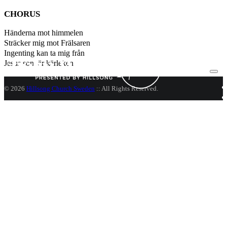
CHORUS
Händerna mot himmelen
Sträcker mig mot Frälsaren
Ingenting kan ta mig från
Jesus som är kärleken
© 2026
Hillsong Church Sweden
:: All Rights Reserved.